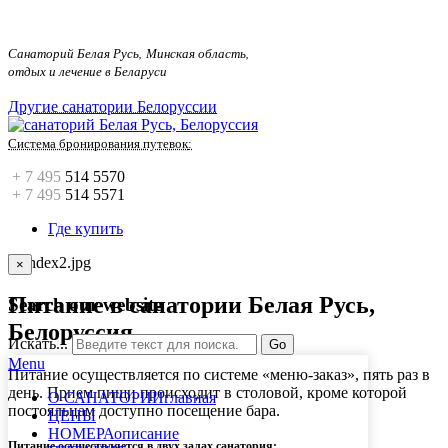
Санаторий Белая Русь, Минская область,
отдых и лечение в Беларуси
Другие санатории Белоруссии
Система бронирования путевок
:
+ 7 495
514 5570
+ 7 495
514 5571
Где купить
×
Питание в санатории Белая Русь,
Search our website
Белоруссия
Искать...
Go
Menu
Питание осуществляется по системе «меню-заказ», пять раз в
день. Прием пищи происходит в столовой, кроме которой
О САНАТОРИИ
главная
постояльцам доступно посещение бара.
ЦЕНЫ
НОМЕРА
описание
Питание осуществляется в двух залах санатория: